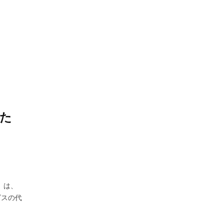
った
）は、
ビスの代