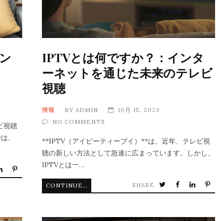
イン
IPTVとは何ですか？：インタ
ーネットを通じた未来のテレビ
視聴
情報
BY
ADMIN
10月 15, 2023
NO COMMENTS
ビ視聴
では、
**IPTV（アイピーティーブイ）**は、近年、テレビ視
聴の新しい方法として急速に広まっています。しかし、
IPTVとは一…
SHARE
CONTINUE READING