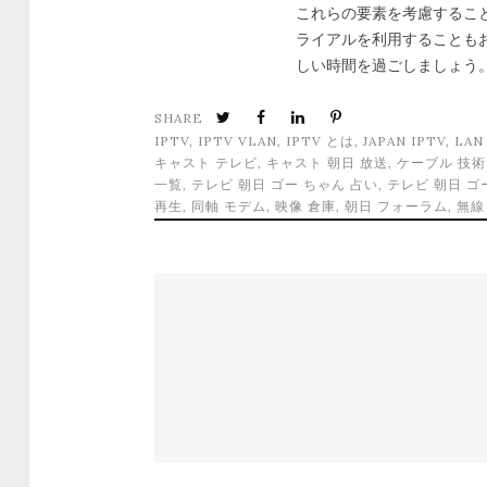
これらの要素を考慮するこ
ライアルを利用することも
しい時間を過ごしましょう
SHARE
IPTV
,
IPTV VLAN
,
IPTV とは
,
JAPAN IPTV
,
LA
キャスト テレビ
,
キャスト 朝日 放送
,
ケーブル 技術
一覧
,
テレビ 朝日 ゴー ちゃん 占い
,
テレビ 朝日 ゴ
再生
,
同軸 モデム
,
映像 倉庫
,
朝日 フォーラム
,
無線 