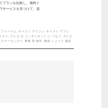
せてプランを比較し、無料ト
TVサービスを見つけて、楽
 フォーラム
,
キャスト アイコン
,
キャスト アプリ
,
ャスト
,
テレビ を インターネット に つなぐ
,
テレビ
カスタマーセンター
,
事務 局 御中
,
動画 ニュース 連続