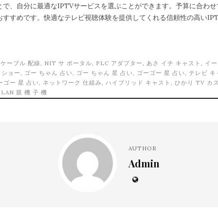
とで、自分に最適なIPTVサービスを選ぶことができます。予算に合わ
おすすめです。快適なテレビ視聴体験を提供してくれる信頼性の高いIP
。
N ケーブル 配線
,
NIT サ ポータル
,
PLC アダプター
,
あさ イチ キャスト
,
イー
 ショー
,
ゴー ちゃん 占い
,
ゴー ちゃん 星 占い
,
ゴーゴー 星 占い
,
テレビ キ
ーゴー 星 占い
,
ネットワーク 仕組み
,
ハイブリッド キャスト
,
ひかり TV 
LAN 親 機 子 機
AUTHOR
Admin