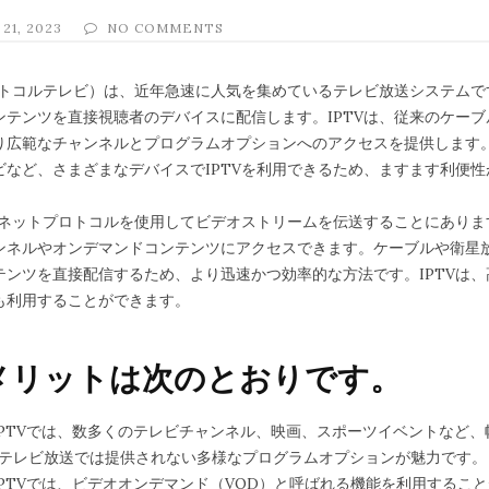
21, 2023
NO COMMENTS
プロトコルテレビ）は、近年急速に人気を集めているテレビ放送システム
ンテンツを直接視聴者のデバイスに配信します。IPTVは、従来のケー
り広範なチャンネルとプログラムオプションへのアクセスを提供します
ビなど、さまざまなデバイスでIPTVを利用できるため、ますます利便
ターネットプロトコルを使用してビデオストリームを伝送することにあり
ンネルやオンデマンドコンテンツにアクセスできます。ケーブルや衛星放
テンツを直接配信するため、より迅速かつ効率的な方法です。IPTVは
も利用することができます。
なメリットは次のとおりです。
 IPTVでは、数多くのテレビチャンネル、映画、スポーツイベントなど
テレビ放送では提供されない多様なプログラムオプションが魅力です。
 IPTVでは、ビデオオンデマンド（VOD）と呼ばれる機能を利用するこ